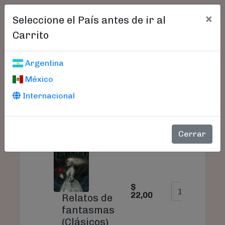
×
Seleccione el País antes de ir al
Carrito
Carrito De Compras
Argentina
México
Internacional
PRODUCTO
PRECIO
CANTIDAD
Cerrar
$
22,00
Relatos de
fantasmas
(Clásicos)