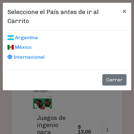
×
Seleccione el País antes de ir al
Carrito
Carrito De Compras
Argentina
México
Internacional
PRODUCTO
PRECIO
CANTIDAD
Cerrar
Juegos de
ingenio
$
para
12,00