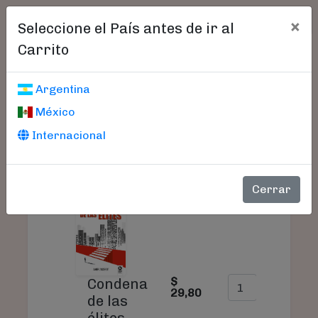
×
Seleccione el País antes de ir al
Carrito
Carrito De Compras
Argentina
México
Internacional
SU
PRODUCTO
PRECIO
CANTIDAD
TO
Cerrar
$
$
Condena
29,80
29
de las