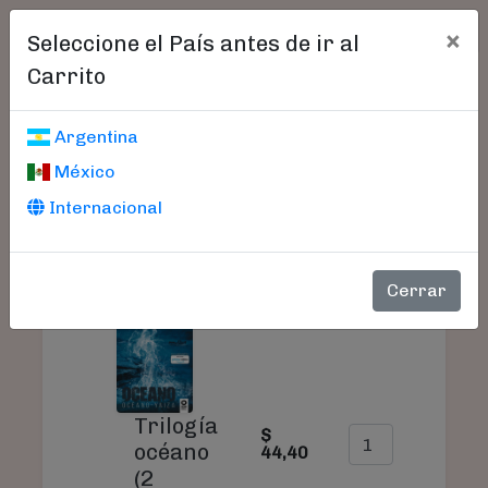
×
Seleccione el País antes de ir al
Carrito
Carrito De Compras
Argentina
México
Internacional
SU
PRODUCTO
PRECIO
CANTIDAD
TO
Cerrar
Trilogía
$
$
océano
44,40
44
(2