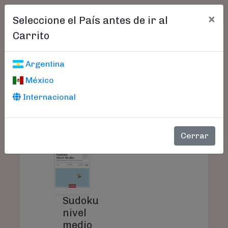
×
Seleccione el País antes de ir al
Carrito
Carrito De Compras
Argentina
México
Internacional
PRODUCTO
PRECIO
CANTIDAD
Cerrar
Sudoku
nivel
medio