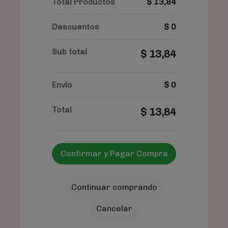
Total Productos
$
13,84
Descuentos
$
0
Sub total
$
13,84
Envío
$
0
Total
$
13,84
Confirmar y Pagar Compra
Continuar comprando
Cancelar