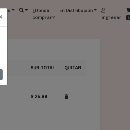
ndas
¿Dónde
En Distribución
×
comprar?
Ingresar
1
SUB-TOTAL
QUITAR
$
25,98