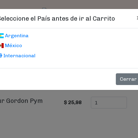
t)
logo
Catálogo
Age
Seleccione el País antes de ir al Carrito
Carrito De Compras
Argentina
México
Internacional
PRECIO
CANTIDAD
Cerrar
ur Gordon Pym
$ 25,98