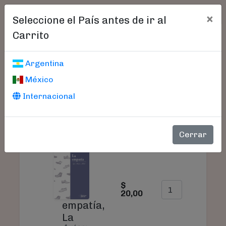
×
Seleccione el País antes de ir al
Carrito
Carrito De Compras
Argentina
México
Internacional
SU
PRODUCTO
PRECIO
CANTIDAD
TO
Cerrar
$
$
20,00
20
empatía,
La