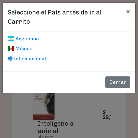
×
Seleccione el País antes de ir al
Carrito
Carrito De Compras
Argentina
México
Internacional
PRODUCTO
PRECIO
CAN
Cerrar
$
22,78
Inteligencia
animal
Autor: