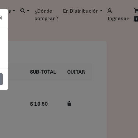
ndas
¿Dónde
En Distribución
×
comprar?
Ingresar
1
SUB-TOTAL
QUITAR
$
19,50