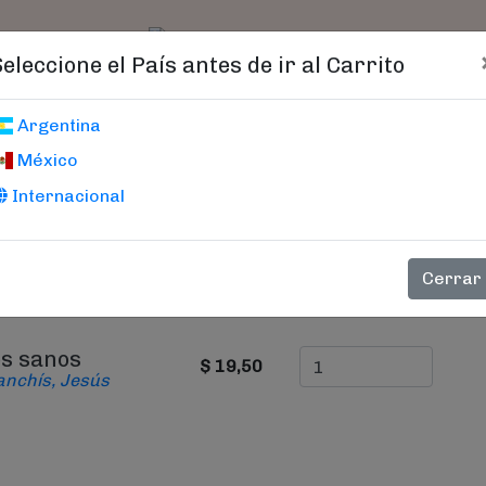
t)
logo
Catálogo
Age
Seleccione el País antes de ir al Carrito
Carrito De Compras
Argentina
México
Internacional
PRECIO
CANTIDAD
Cerrar
os sanos
$ 19,50
anchís, Jesús