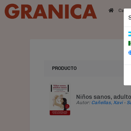
(curren
Catá
PRODUCTO
Niños sanos, adult
Autor:
Cañellas, Xavi
-
S