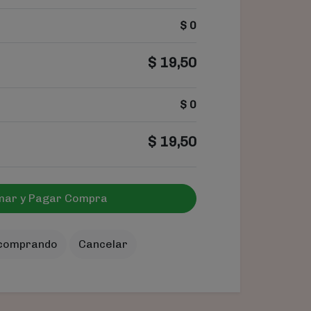
$
0
$
19,50
$
0
$
19,50
mar y Pagar Compra
 comprando
Cancelar