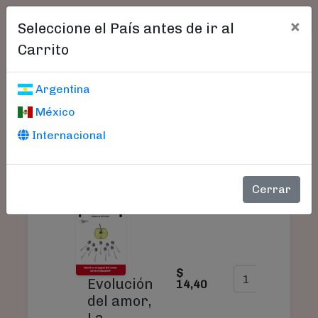
×
Seleccione el País antes de ir al
Carrito
Carrito De Compras
Argentina
México
Internacional
S
PRODUCTO
PRECIO
CANTIDAD
T
Cerrar
$
$
Evolución
14,40
1
del amor,