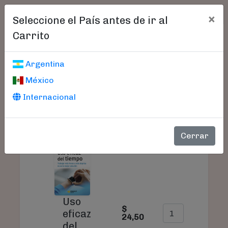
×
Seleccione el País antes de ir al
Carrito
Carrito De Compras
Argentina
México
Internacional
SU
PRODUCTO
PRECIO
CANTIDAD
TO
Cerrar
Uso
$
$
eficaz
24,50
24
del