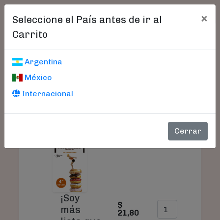
×
Seleccione el País antes de ir al
Carrito
Carrito De Compras
Argentina
México
Internacional
SU
PRODUCTO
PRECIO
CANTIDAD
TO
Cerrar
¡Soy
$
$
más
21,80
21