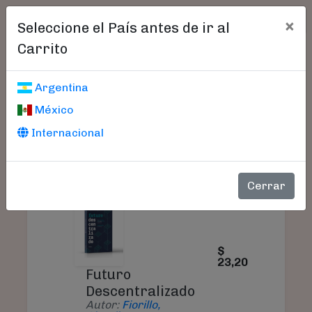
×
Seleccione el País antes de ir al
Carrito
Carrito De Compras
Argentina
México
Internacional
PRODUCTO
PRECIO
CANTI
Cerrar
$
23,20
Futuro
Descentralizado
Autor:
Fiorillo,