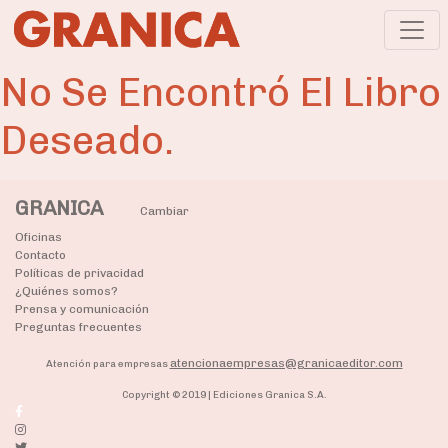
No Se Encontró El Libro
Deseado.
GRANICA
Cambiar
Oficinas
Contacto
Políticas de privacidad
¿Quiénes somos?
Prensa y comunicación
Preguntas frecuentes
atencionaempresas@granicaeditor.com
Atención para empresas
Copyright © 2019 | Ediciones Granica S.A.