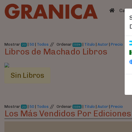
(curren
Catá
//
Mostrar
|
50
|
Todos
Ordenar
|
Título
|
Autor
|
Precio
20
ISBN
Libros de Machado Libros
Sin Libros
//
Mostrar
|
50
|
Todos
Ordenar
|
Título
|
Autor
|
Precio
20
ISBN
Los Más Vendidos Por Edicione