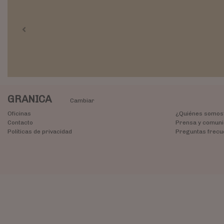
Previous
GRANICA
Cambiar
Oficinas
¿Quiénes somos
Contacto
Prensa y comuni
Políticas de privacidad
Preguntas frecu