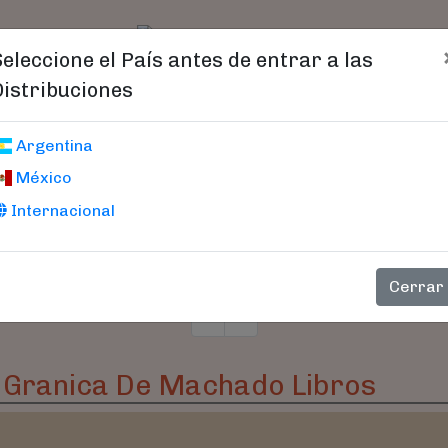
t)
logo
Catálogo
Age
Seleccione el País antes de entrar a las
Distribuciones
Argentina
México
Internacional
Cerrar
s Granica De Machado Libros