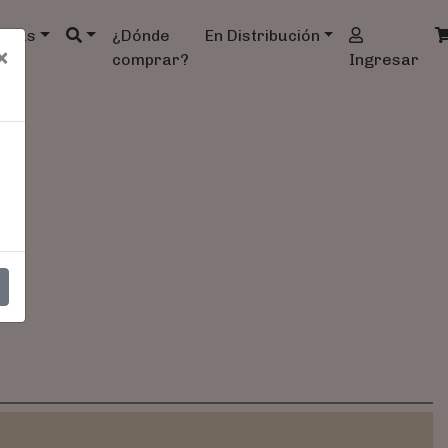
ndas
¿Dónde
En Distribución
×
comprar?
Ingresar