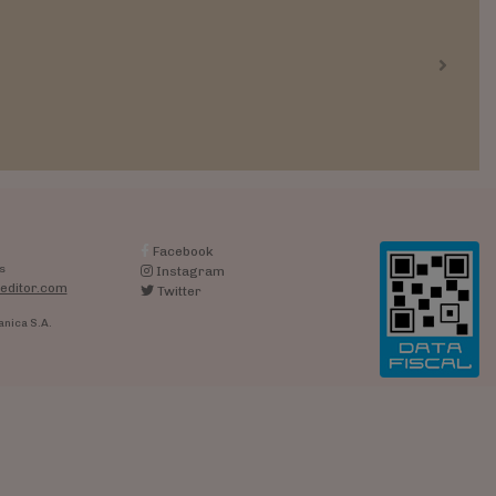
Next
Facebook
s
Instagram
editor.com
Twitter
anica S.A.