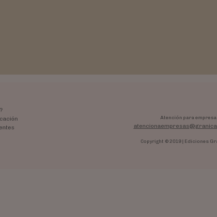
?
Atención para empresa
cación
atencionaempresas@granica
entes
Copyright © 2019 | Ediciones Gr