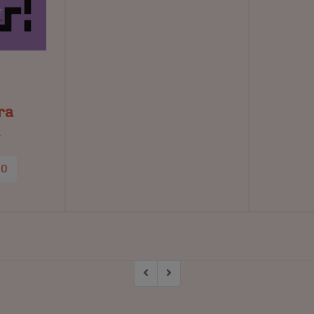
ra
a
90