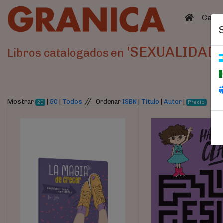
(curren
Catá
'SEXUALIDAD 
Libros catalogados en
//
Mostrar
|
50
|
Todos
Ordenar
ISBN
|
Título
|
Autor
|
20
Precio