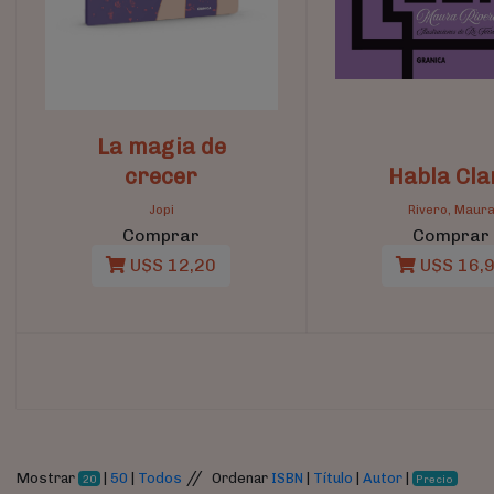
La magia de
crecer
Habla Cla
Jopi
Rivero, Maur
Comprar
Comprar
U$S 12,20
U$S 16,
//
Mostrar
|
50
|
Todos
Ordenar
ISBN
|
Título
|
Autor
|
20
Precio