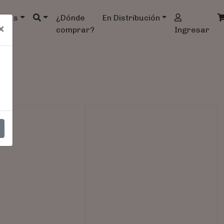
ndas
¿Dónde
En Distribución
×
comprar?
Ingresar