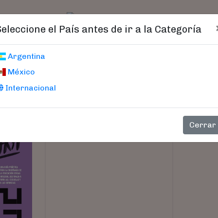
t)
logo
Catálogo
Age
Seleccione el País antes de ir a la Categoría
Y PAREJA '
Argentina
México
Internacional
Cerrar