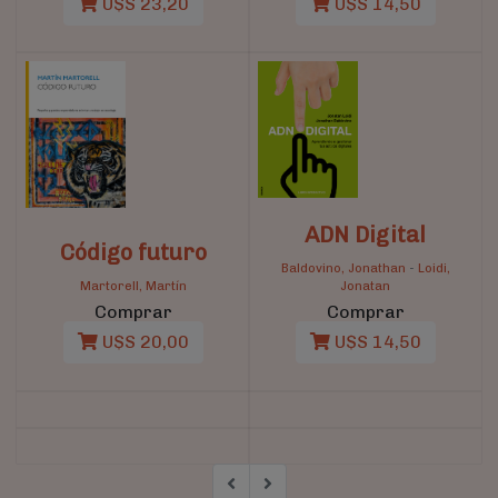
U$S 23,20
U$S 14,50
ADN Digital
Código futuro
Baldovino, Jonathan
-
Loidi,
Martorell, Martín
Jonatan
Comprar
Comprar
U$S 20,00
U$S 14,50