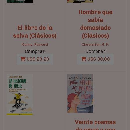
Hombre que
sabía
El libro de la
demasiado
selva (Clásicos)
(Clásicos)
Kipling, Rudyard
Chesterton, G. K.
Comprar
Comprar
U$S 23,20
U$S 30,00
Veinte poemas
de amor y una