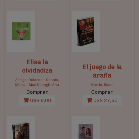
Elisa la
El juego de la
olvidadiza
araña
Arrigo, Dolores
-
Canale,
María
-
Mac Donagh, Ana
Martín, Raisa
Comprar
Comprar
U$S 9,00
U$S 27,50