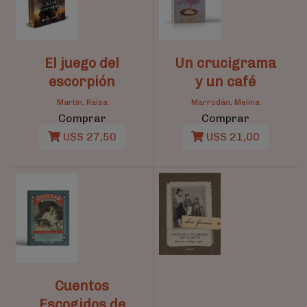
El juego del
Un crucigrama
escorpión
y un café
Martín, Raisa
Marrodán, Melina
Comprar
Comprar
U$S 27,50
U$S 21,00
Cuentos
Escogidos de