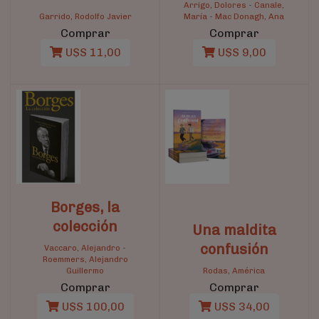
Arrigo, Dolores
-
Canale,
Garrido, Rodolfo Javier
María
-
Mac Donagh, Ana
Comprar
Comprar
U$S 11,00
U$S 9,00
Borges, la
colección
Una maldita
confusión
Vaccaro, Alejandro
-
Roemmers, Alejandro
Guillermo
Rodas, América
Comprar
Comprar
U$S 100,00
U$S 34,00