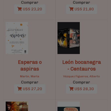
Comprar
Comprar
U$S 23,20
U$S 21,80
Esperas o
León bocanegra
aspiras
- Centauros
Martin, Marta
Vázquez Figueroa, Alberto
Comprar
Comprar
U$S 27,20
U$S 28,30