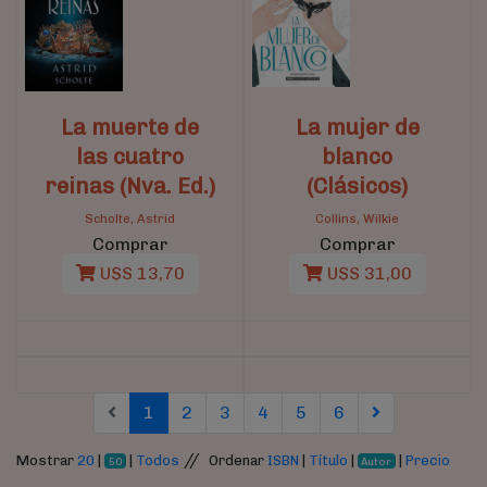
La muerte de
La mujer de
las cuatro
blanco
reinas (Nva. Ed.)
(Clásicos)
Scholte, Astrid
Collins, Wilkie
Comprar
Comprar
U$S 13,70
U$S 31,00
(current)
(current)
(current)
(current)
(current)
(current)
1
2
3
4
5
6
//
Mostrar
20
|
|
Todos
Ordenar
ISBN
|
Título
|
|
Precio
50
Autor