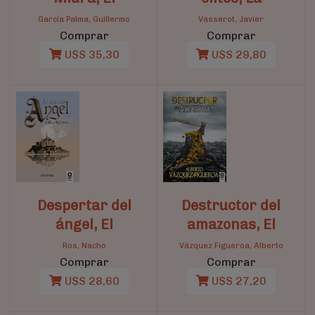
García Palma, Guillermo
Vasserot, Javier
Comprar
Comprar
U$S 35,30
U$S 29,80
Despertar del
Destructor del
ángel, El
amazonas, El
Ros, Nacho
Vázquez Figueroa, Alberto
Comprar
Comprar
U$S 28,60
U$S 27,20