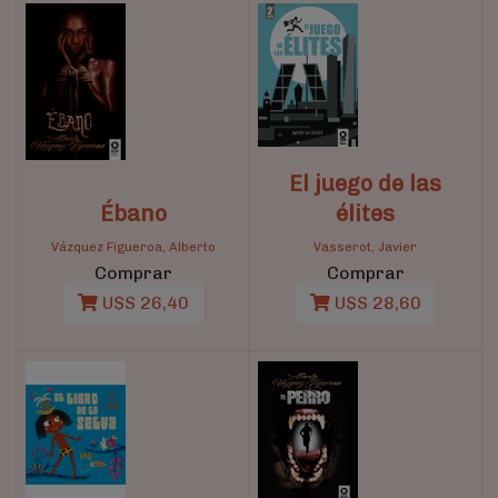
El juego de las
Ébano
élites
Vázquez Figueroa, Alberto
Vasserot, Javier
Comprar
Comprar
U$S 26,40
U$S 28,60