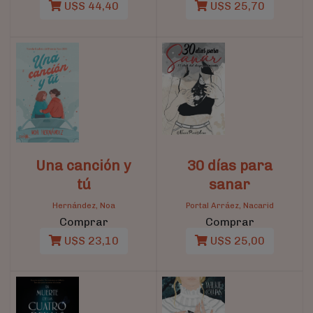
U$S 44,40
U$S 25,70
Una canción y
30 días para
tú
sanar
Hernández, Noa
Portal Arráez, Nacarid
Comprar
Comprar
U$S 23,10
U$S 25,00