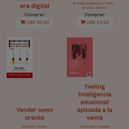
Braidot Annecchini, Pablo
-
era digital
Braidot, Néstor
Comprar
Comprar
U$S 35,00
U$S 13,50
Feeling
Inteligencia
emocional
Vender como
aplicada a la
cracks
venta
Küppers, Victor
Añón Davó, Raquel