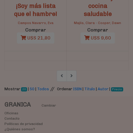
¡Soy más lista
cocina
que el hambre!
saludable
Campos Navarro, Eva
Majlis, Clara
-
Cooper, Dawn
Comprar
Comprar
U$S 21,80
U$S 9,60
//
Mostrar
|
50
|
Todos
Ordenar
ISBN
|
Título
|
Autor
|
20
Precio
GRANICA
Cambiar
Oficinas
Contacto
Políticas de privacidad
¿Quiénes somos?