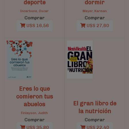
deporte
dormir
Incarbone, Oscar
Meyer, Karman
Comprar
Comprar
U$S 16,56
U$S 27,60
Eres lo que
comieron tus
El gran libro de
abuelos
la nutrición
Finlayson, Judith
Comprar
Comprar
U$S 35,80
U$S 22,40