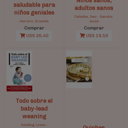
Niños sanos,
saludable para
adultos sanos
niños geniales
Cañellas, Xavi
-
Sanchís,
Herrero, Griselda
Jesús
Comprar
Comprar
U$S 26,40
U$S 19,50
Todo sobre el
baby-lead
weaning
Schilling, Leslie
-
Quiches