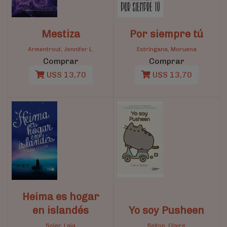
Mestiza
Por siempre tú
Armentrout, Jennifer L.
Estríngana, Moruena
Comprar
Comprar
U$S 13,70
U$S 13,70
Heima es hogar
en islandés
Yo soy Pusheen
Soler, Laia
Belton, Claire