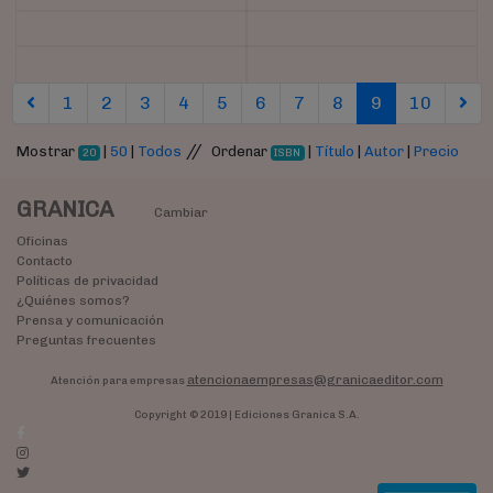
(current)
(curren
1
2
3
4
5
6
7
8
9
10
//
Mostrar
|
50
|
Todos
Ordenar
|
Título
|
Autor
|
Precio
20
ISBN
GRANICA
Cambiar
Oficinas
Contacto
Políticas de privacidad
¿Quiénes somos?
Prensa y comunicación
Preguntas frecuentes
atencionaempresas@granicaeditor.com
Atención para empresas
Copyright © 2019 | Ediciones Granica S.A.