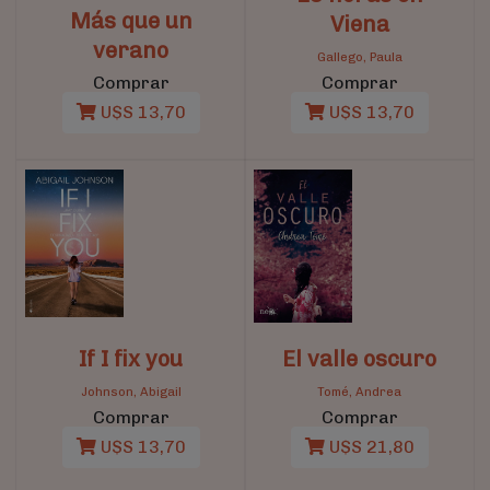
Más que un
Viena
verano
Gallego, Paula
Comprar
Comprar
U$S 13,70
U$S 13,70
If I fix you
El valle oscuro
Johnson, Abigail
Tomé, Andrea
Comprar
Comprar
U$S 13,70
U$S 21,80