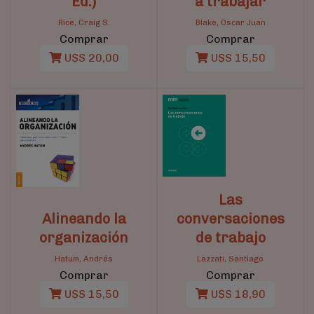
Ed.)
a trabajar
Rice, Craig S.
Blake, Oscar Juan
Comprar
Comprar
U$S 20,00
U$S 15,50
Las
Alineando la
conversaciones
organización
de trabajo
Hatum, Andrés
Lazzati, Santiago
Comprar
Comprar
U$S 15,50
U$S 18,90