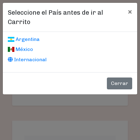
×
Seleccione el País antes de ir al
Carrito
Carrito De Compras
Argentina
México
Internacional
Aún no seleccionó libros.
SU
PRODUCTO
PRECIO
CANTIDAD
TO
Cerrar