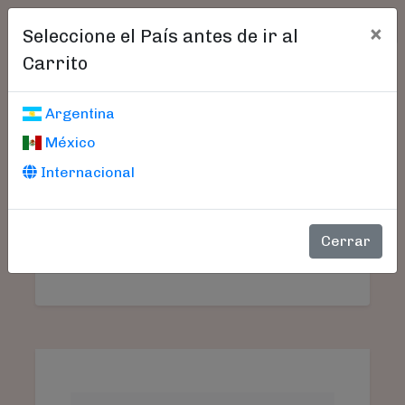
×
Seleccione el País antes de ir al
Carrito
Carrito De Compras
Argentina
México
Internacional
Aún no seleccionó libros.
SU
PRODUCTO
PRECIO
CANTIDAD
TO
Cerrar