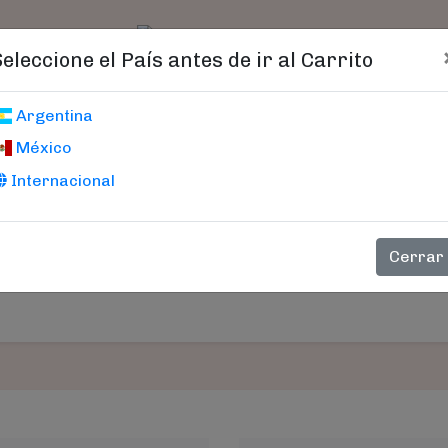
t)
logo
Catálogo
Age
Seleccione el País antes de ir al Carrito
Carrito De Compras
Argentina
México
Internacional
PRECIO
CANTIDAD
SUB-TOT
Cerrar