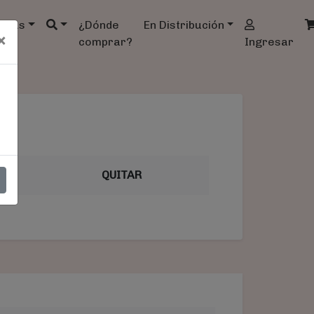
ndas
¿Dónde
En Distribución
×
comprar?
Ingresar
AL
QUITAR