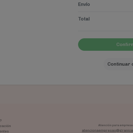
Envío
Total
Confir
Continuar
?
Atención para empresa
cación
atencionaempresas@granica
entes