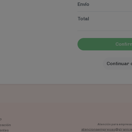
Envío
Total
Confir
Continuar
?
Atención para empresa
cación
atencionaempresas@granica
entes