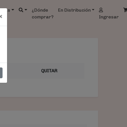
ndas
¿Dónde
En Distribución
×
comprar?
Ingresar
AL
QUITAR