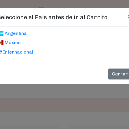
t)
logo
Catálogo
Age
Seleccione el País antes de ir al Carrito
Carrito De Compras
Argentina
México
Internacional
PRECIO
CANTIDAD
SUB-TOT
Cerrar