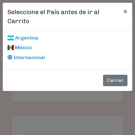
×
Seleccione el País antes de ir al
Carrito
Carrito De Compras
Argentina
México
Internacional
Aún no seleccionó libros.
SU
PRODUCTO
PRECIO
CANTIDAD
TO
Cerrar