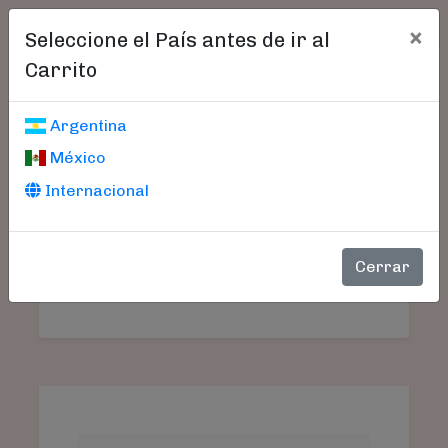
×
Seleccione el País antes de ir al
Carrito
Carrito De Compras
Argentina
México
Internacional
Aún no seleccionó libros.
SU
PRODUCTO
PRECIO
CANTIDAD
TO
Cerrar