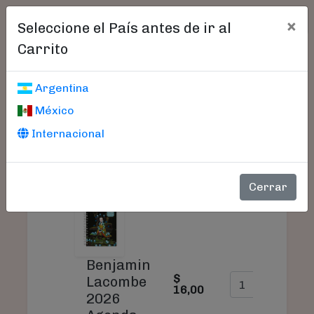
×
Seleccione el País antes de ir al
Carrito
Carrito De Compras
Argentina
México
Internacional
S
PRODUCTO
PRECIO
CANTIDAD
T
Cerrar
Benjamin
$
$
Lacombe
16,00
1
2026