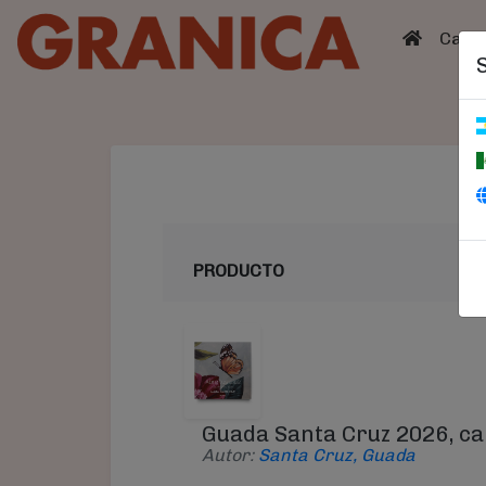
(curren
Catá
PRODUCTO
Guada Santa Cruz 2026, ca
Autor:
Santa Cruz, Guada