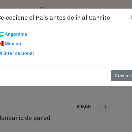
t)
logo
Catálogo
Age
Seleccione el País antes de ir al Carrito
Carrito De Compras
Argentina
México
Internacional
PRECIO
CANTIDAD
Cerrar
$ 9,50
lendario de pared