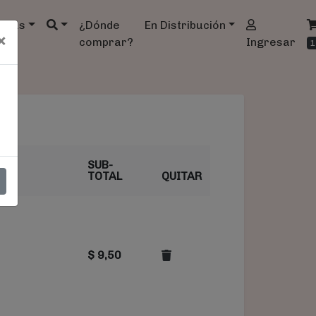
ndas
¿Dónde
En Distribución
×
comprar?
Ingresar
1
SUB-
TOTAL
QUITAR
$
9,50