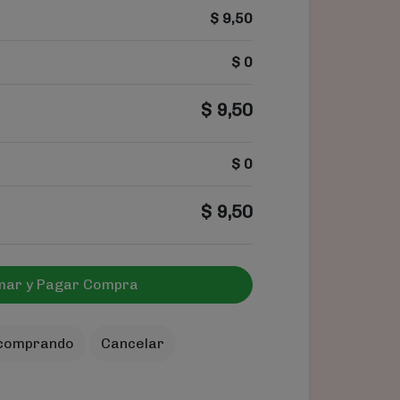
$
9,50
$
0
$
9,50
$
0
$
9,50
mar y Pagar Compra
 comprando
Cancelar