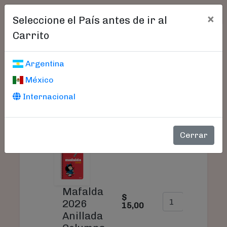
×
Seleccione el País antes de ir al
Carrito
Carrito De Compras
Argentina
México
Internacional
SU
PRODUCTO
PRECIO
CANTIDAD
TO
Cerrar
Mafalda
$
$
2026
15,00
15
Anillada