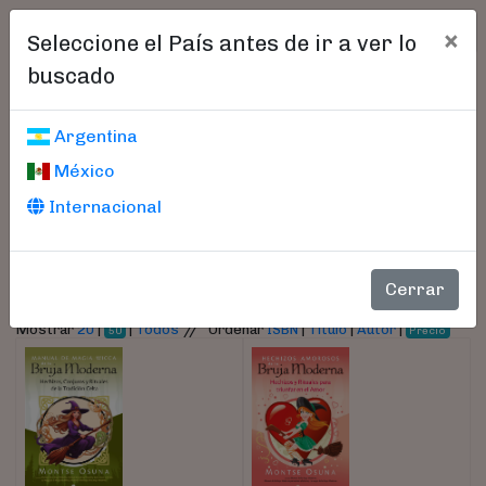
×
Seleccione el País antes de ir a ver lo
buscado
Libros encontrados
Argentina
México
Parámetros
Internacional
- Autor:
Osuna, Montse
Cerrar
//
Mostrar
20
|
|
Todos
Ordenar
ISBN
|
Título
|
Autor
|
50
Precio