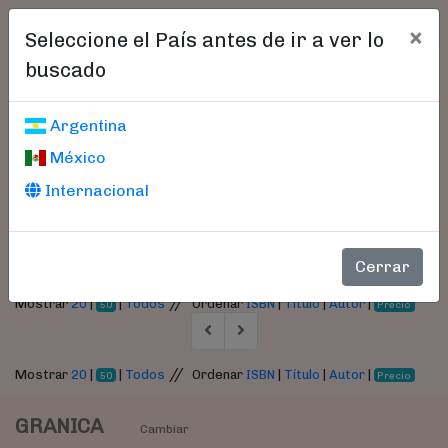
×
Seleccione el País antes de ir a ver lo
buscado
Libros encontrados
Argentina
México
Parámetros
Internacional
- Autor:
Eisenhardt, Kathleen
Cerrar
//
Mostrar
20
|
|
Todos
Ordenar
ISBN
|
Título
|
Autor
|
50
Precio
//
Mostrar
20
|
|
Todos
Ordenar
ISBN
|
Título
|
Autor
|
50
Precio
GRANICA
Cambiar