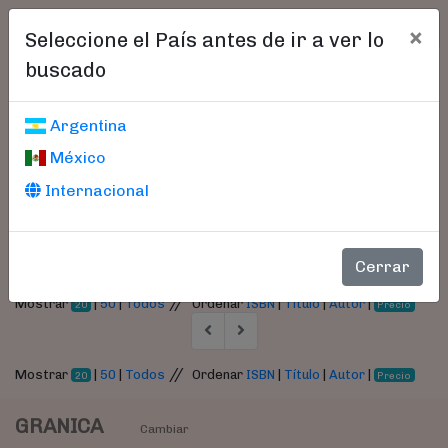
×
Seleccione el País antes de ir a ver lo
buscado
Libros encontrados
Argentina
México
Parámetros
Internacional
- Autor:
Eisenhardt, Kathleen
Cerrar
//
Mostrar
|
50
|
Todos
Ordenar
ISBN
|
Título
|
Autor
|
20
Precio
//
Mostrar
|
50
|
Todos
Ordenar
ISBN
|
Título
|
Autor
|
20
Precio
GRANICA
Cambiar