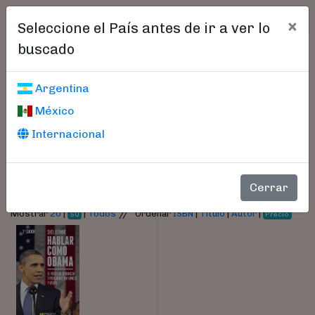
×
Seleccione el País antes de ir a ver lo
buscado
Libros encontrados
Argentina
México
Parámetros
Internacional
- Autor:
Leanne, Shel
Cerrar
//
Mostrar
20
|
|
Todos
Ordenar
ISBN
|
Título
|
Autor
|
50
Precio