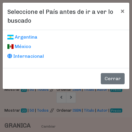
×
Seleccione el País antes de ir a ver lo
buscado
Libros encontrados
Argentina
México
Parámetros
Internacional
- Autor:
Anquetil, Stéphane
Cerrar
//
Mostrar
|
50
|
Todos
Ordenar
ISBN
|
Título
|
Autor
|
20
Precio
//
Mostrar
|
50
|
Todos
Ordenar
ISBN
|
Título
|
Autor
|
20
Precio
GRANICA
Cambiar