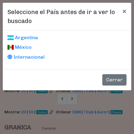
×
Seleccione el País antes de ir a ver lo
buscado
Libros encontrados
Argentina
México
Parámetros
Internacional
- Autor:
Anquetil, Stéphane
Cerrar
//
Mostrar
20
|
50
|
Ordenar
ISBN
|
Título
|
Autor
|
Todos
Precio
//
Mostrar
20
|
50
|
Ordenar
ISBN
|
Título
|
Autor
|
Todos
Precio
GRANICA
Cambiar