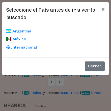
×
Seleccione el País antes de ir a ver lo
buscado
Libros encontrados
Argentina
México
Parámetros
Internacional
- Autor:
Dieter Krowatschek
Cerrar
//
Mostrar
20
|
|
Todos
Ordenar
ISBN
|
Título
|
|
Precio
50
Autor
//
Mostrar
20
|
|
Todos
Ordenar
ISBN
|
Título
|
|
Precio
50
Autor
GRANICA
Cambiar