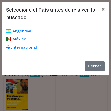
×
Seleccione el País antes de ir a ver lo
buscado
Libros encontrados
Argentina
México
Parámetros
Internacional
- Autor:
Withrow, Steven
Cerrar
//
Mostrar
20
|
50
|
Ordenar
ISBN
|
Título
|
|
Precio
Todos
Autor