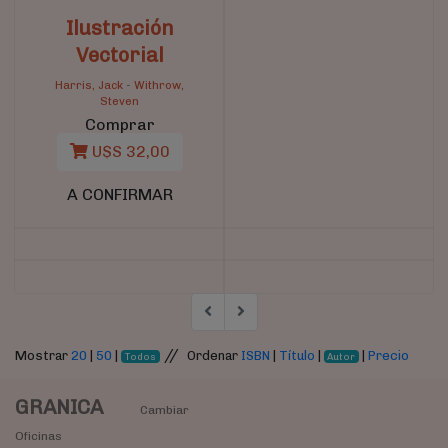
Ilustración
Vectorial
Harris, Jack
-
Withrow,
Steven
Comprar
U$S 32,00
A CONFIRMAR
//
Mostrar
20
|
50
|
Ordenar
ISBN
|
Título
|
|
Precio
Todos
Autor
GRANICA
Cambiar
Oficinas