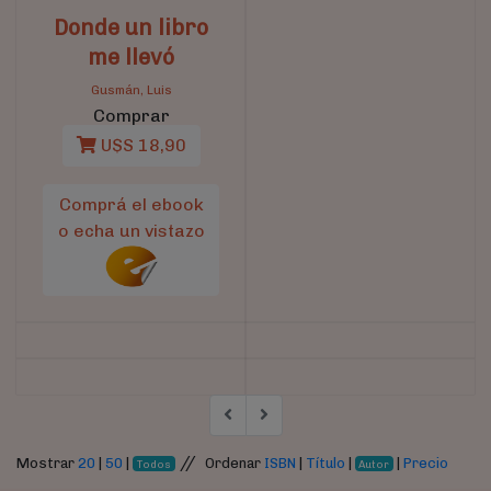
Donde un libro
me llevó
Gusmán, Luis
Comprar
U$S 18,90
Comprá el ebook
o echa un vistazo
//
Mostrar
20
|
50
|
Ordenar
ISBN
|
Título
|
|
Precio
Todos
Autor