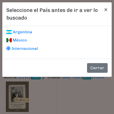
×
Seleccione el País antes de ir a ver lo
buscado
Libros encontrados
Argentina
México
Parámetros
Internacional
- Autor:
Gusmán, Luis
Cerrar
//
Mostrar
20
|
50
|
Ordenar
ISBN
|
Título
|
|
Precio
Todos
Autor