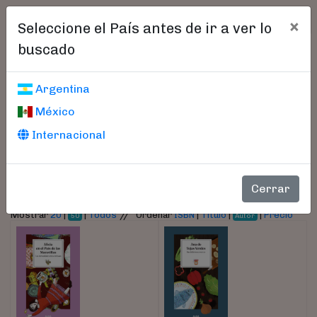
×
Seleccione el País antes de ir a ver lo
buscado
Libros encontrados
Argentina
México
Parámetros
Internacional
- Autor:
Manzanera, Laura
Cerrar
//
Mostrar
20
|
|
Todos
Ordenar
ISBN
|
Título
|
|
Precio
50
Autor