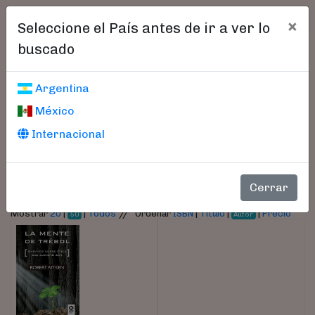
×
Seleccione el País antes de ir a ver lo
buscado
Libros encontrados
Argentina
México
Parámetros
Internacional
- Autor:
Aitken, Robert
Cerrar
//
Mostrar
20
|
|
Todos
Ordenar
ISBN
|
Título
|
|
Precio
50
Autor