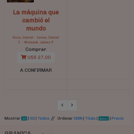
La máquina que
cambió el
mundo
Roos, Daniel
-
Jones, Daniel
T.
-
Womack, James P.
Comprar
U$S 27,00
A CONFIRMAR
//
Mostrar
|
50
|
Todos
Ordenar
ISBN
|
Título
|
|
Precio
20
Autor
GRANICA