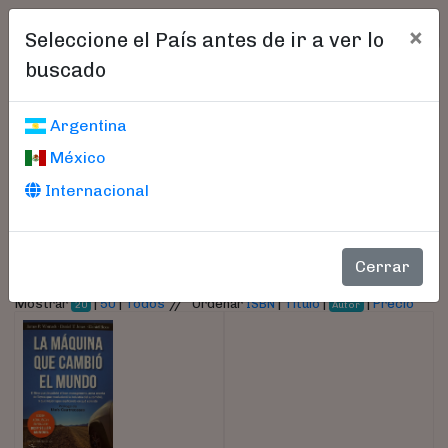
×
Seleccione el País antes de ir a ver lo
buscado
Libros encontrados
Argentina
México
Parámetros
Internacional
- Autor:
Roos, Daniel
Cerrar
//
Mostrar
|
50
|
Todos
Ordenar
ISBN
|
Título
|
|
Precio
20
Autor