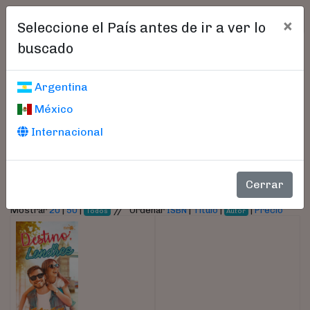
×
Seleccione el País antes de ir a ver lo
buscado
Libros encontrados
Argentina
México
Parámetros
Internacional
- Autor:
Smith, Andrea
Cerrar
//
Mostrar
20
|
50
|
Ordenar
ISBN
|
Título
|
|
Precio
Todos
Autor