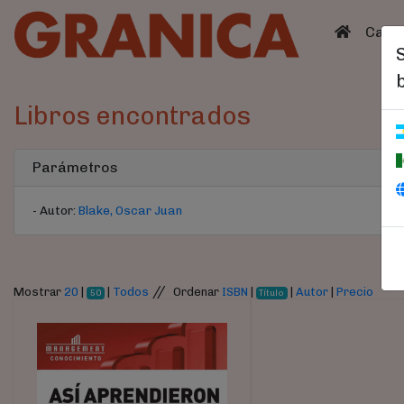
(curren
Catá
Libros encontrados
Parámetros
- Autor:
Blake, Oscar Juan
//
Mostrar
20
|
|
Todos
Ordenar
ISBN
|
|
Autor
|
Precio
50
Título