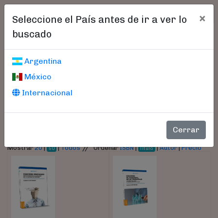
×
Seleccione el País antes de ir a ver lo
buscado
Libros encontrados
Argentina
México
Parámetros
Internacional
- Autor:
Reynolds, Marcia
Cerrar
//
Mostrar
20
|
|
Todos
Ordenar
ISBN
|
|
Autor
|
Precio
50
Título