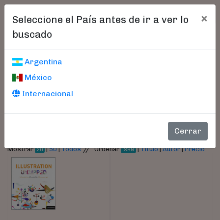
×
Seleccione el País antes de ir a ver lo
buscado
Libros encontrados
Argentina
México
Parámetros
Internacional
- Autor:
Schonlau, Julia
Cerrar
//
Mostrar
|
50
|
Todos
Ordenar
|
Título
|
Autor
|
Precio
20
ISBN