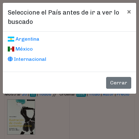
×
Seleccione el País antes de ir a ver lo
buscado
Libros encontrados
Argentina
México
Parámetros
Internacional
- Autor:
Watanabe, Naoki
Cerrar
//
Mostrar
20
|
|
Todos
Ordenar
|
Título
|
Autor
|
Precio
50
ISBN