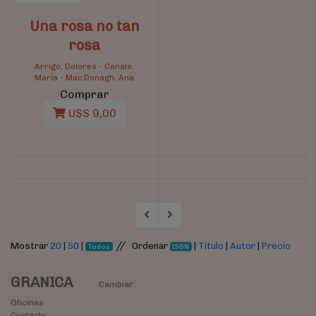
Una rosa no tan
rosa
Arrigo, Dolores
-
Canale,
María
-
Mac Donagh, Ana
Comprar
U$S 9,00
//
Mostrar
20
|
50
|
Ordenar
|
Título
|
Autor
|
Precio
Todos
ISBN
GRANICA
Cambiar
Oficinas
Contacto