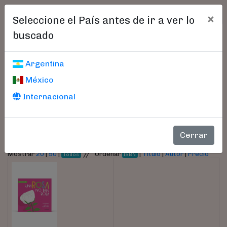
×
Seleccione el País antes de ir a ver lo
buscado
Libros encontrados
Argentina
México
Parámetros
Internacional
- Autor:
Canale, María
Cerrar
//
Mostrar
20
|
50
|
Ordenar
|
Título
|
Autor
|
Precio
Todos
ISBN