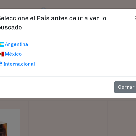
t)
logo
Catálogo
Age
Seleccione el País antes de ir a ver lo
buscado
Argentina
México
Internacional
Cerrar