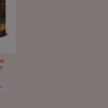
el
n
50