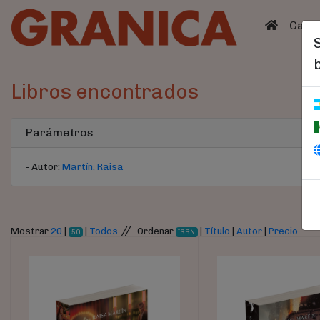
(curren
Catá
Libros encontrados
Parámetros
- Autor:
Martín, Raisa
//
Mostrar
20
|
|
Todos
Ordenar
|
Título
|
Autor
|
Precio
50
ISBN