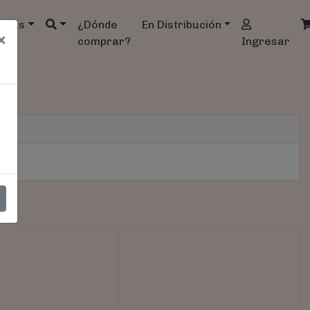
ndas
¿Dónde
En Distribución
×
comprar?
Ingresar